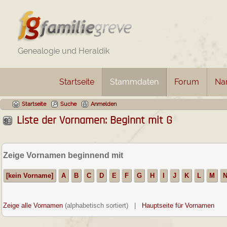
Genealogie und Heraldik
Startseite
Stammdaten
Forum
Na
Startseite
Suche
Anmelden
Liste der Vornamen: Beginnt mit G
Zeige Vornamen beginnend mit
[kein Vorname]
A
B
C
D
E
F
G
H
I
J
K
L
M
Zeige alle Vornamen
(alphabetisch sortiert) |
Hauptseite für Vornamen