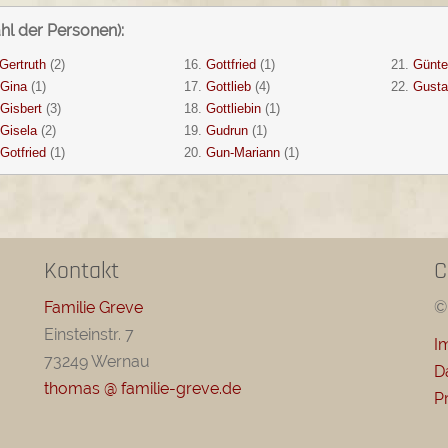
hl der Personen):
Gertruth
(2)
16.
Gottfried
(1)
21.
Günte
Gina
(1)
17.
Gottlieb
(4)
22.
Gusta
Gisbert
(3)
18.
Gottliebin
(1)
Gisela
(2)
19.
Gudrun
(1)
Gotfried
(1)
20.
Gun-Mariann
(1)
Kontakt
C
Familie Greve
©
Einsteinstr. 7
I
73249 Wernau
D
thomas @ familie-greve.de
P