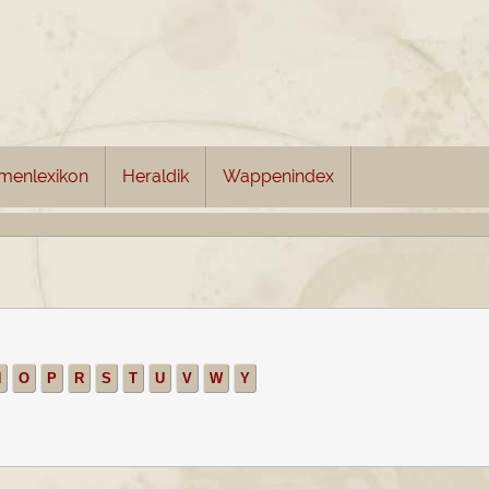
menlexikon
Heraldik
Wappenindex
N
O
P
R
S
T
U
V
W
Y