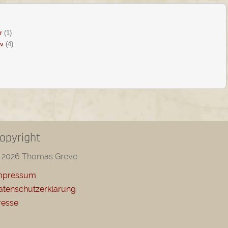
r
(1)
v
(4)
opyright
 2026 Thomas Greve
mpressum
atenschutzerklärung
resse