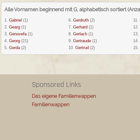
Alle Vornamen beginnend mit G, alphabetisch sortiert (Anza
1.
Gabriel
(1)
6.
Gerdruth
(2)
11.
2.
Gearg
(1)
7.
Gerhard
(1)
12.
3.
Genovefa
(1)
8.
Gerlach
(1)
13.
4.
Georg
(21)
9.
Gertraude
(1)
14.
5.
Gerda
(2)
10.
Gertrud
(2)
15.
Sponsored Links
Das eigene Familienwappen
Familienwappen