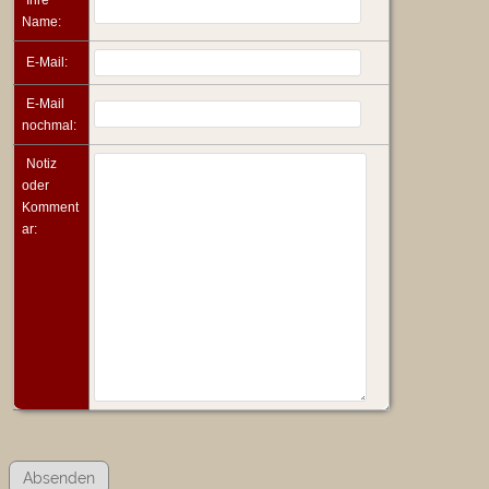
Name:
E-Mail:
E-Mail
nochmal:
Notiz
oder
Komment
ar: