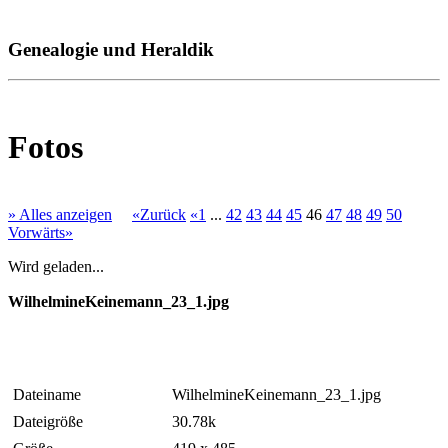
Genealogie und Heraldik
Fotos
» Alles anzeigen
«Zurück
«1
...
42
43
44
45
46
47
48
49
50
Vorwärts»
Wird geladen...
WilhelmineKeinemann_23_1.jpg
Dateiname
WilhelmineKeinemann_23_1.jpg
Dateigröße
30.78k