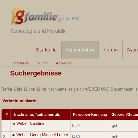
Genealogie und Heraldik
Startseite
Stammdaten
Forum
Name
Startseite
Suche
Anmelden
Suchergebnisse
Treffer 1 bis 11 von 11 für Nachname ist gleich WEBER UND Stammbaum is
Verbreitungskarte
#
Nachname, Taufnamen
Personen-Kennung
Geboren/Getau
Weber, Caroline
1
I354
geb.
Weber, Georg Michael Luther
2
I489
geb.