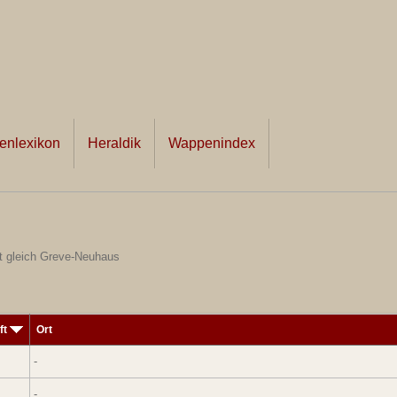
nlexikon
Heraldik
Wappenindex
t gleich Greve-Neuhaus
ft
Ort
-
-