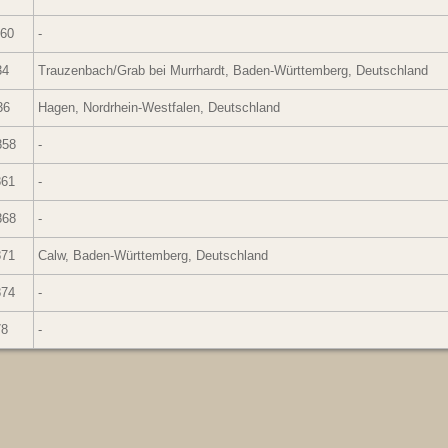
760
-
34
Trauzenbach/Grab bei Murrhardt, Baden-Württemberg, Deutschland
36
Hagen, Nordrhein-Westfalen, Deutschland
858
-
861
-
868
-
871
Calw, Baden-Württemberg, Deutschland
874
-
78
-