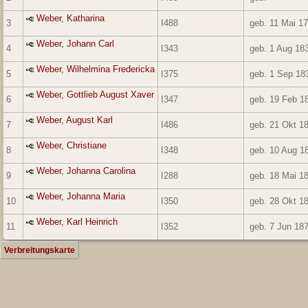
Weber, Katharina
3
I488
geb. 11 Mai 1
Weber, Johann Carl
4
I343
geb. 1 Aug 18
Weber, Wilhelmina Fredericka
5
I375
geb. 1 Sep 18
Weber, Gottlieb August Xaver
6
I347
geb. 19 Feb 1
Weber, August Karl
7
I486
geb. 21 Okt 1
Weber, Christiane
8
I348
geb. 10 Aug 1
Weber, Johanna Carolina
9
I288
geb. 18 Mai 1
Weber, Johanna Maria
10
I350
geb. 28 Okt 1
Weber, Karl Heinrich
11
I352
geb. 7 Jun 18
Verbreitungskarte