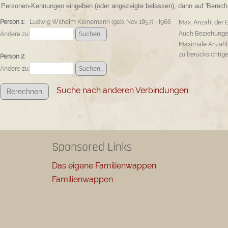
Personen-Kennungen eingeben (oder angezeigte belassen), dann auf 'Berechn
Person 1:
Ludwig Wilhelm Keinemann (geb. Nov 1857) - I966
Max. Anzahl der 
Auch Beziehungen
Ändere zu:
Maximale Anzahl
zu berücksichtig
Person 2:
Ändere zu:
Suche nach anderen Verbindungen
Sponsored Links
Das eigene Familienwappen
Familienwappen