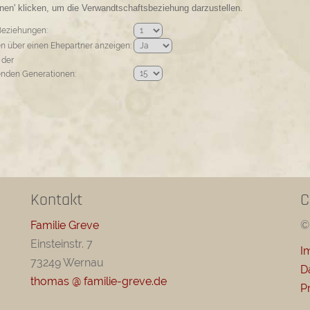
en' klicken, um die Verwandtschaftsbeziehung darzustellen.
Beziehungen:
 über einen Ehepartner anzeigen:
 der
enden Generationen:
Kontakt
C
Familie Greve
©
Einsteinstr. 7
I
73249 Wernau
D
thomas @ familie-greve.de
P