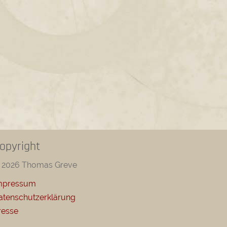
opyright
 2026 Thomas Greve
mpressum
atenschutzerklärung
resse