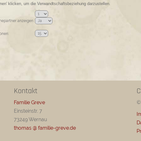
en' klicken, um die Verwandtschaftsbeziehung darzustellen.
hepartner anzeigen:
onen:
Kontakt
C
Familie Greve
©
Einsteinstr. 7
I
73249 Wernau
D
thomas @ familie-greve.de
P