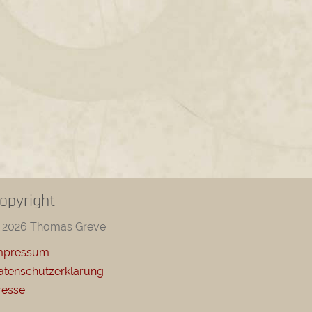
opyright
 2026 Thomas Greve
mpressum
atenschutzerklärung
resse