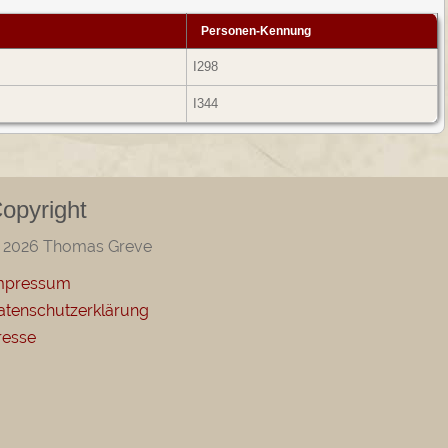
Personen-Kennung
I298
I344
opyright
 2026 Thomas Greve
mpressum
atenschutzerklärung
resse