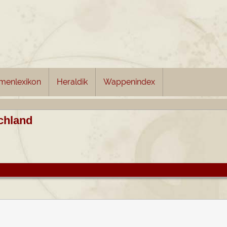
menlexikon
Heraldik
Wappenindex
chland