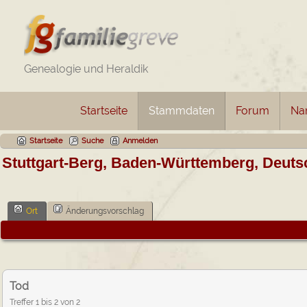
Genealogie und Heraldik
Startseite
Stammdaten
Forum
Na
Startseite
Suche
Anmelden
Stuttgart-Berg, Baden-Württemberg, Deuts
Ort
Änderungsvorschlag
Tod
Treffer 1 bis 2 von 2