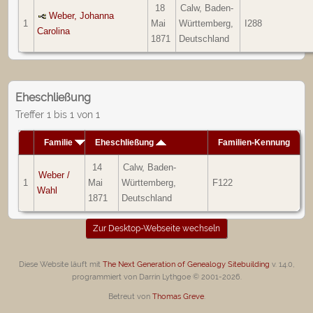
18
Calw, Baden-
Weber, Johanna
1
Mai
Württemberg,
I288
Carolina
1871
Deutschland
Eheschließung
Treffer 1 bis 1 von 1
Familie
Eheschließung
Familien-Kennung
14
Calw, Baden-
Weber /
1
Mai
Württemberg,
F122
Wahl
1871
Deutschland
Zur Desktop-Webseite wechseln
Diese Website läuft mit
The Next Generation of Genealogy Sitebuilding
v. 14.0,
programmiert von Darrin Lythgoe © 2001-2026.
Betreut von
Thomas Greve
.