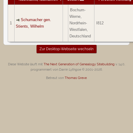
Bochum-
Werne,
Schumacher gen.
1
Nordrhein-
I812
Stients, Wilhelm
Westfalen,
Deutschland
Zur Desktop-Webseite wechseln
Diese Website läuft mit
The Next Generation of Genealogy Sitebuilding
v. 14.0,
programmiert von Darrin Lythgoe © 2001-2026.
Betreut von
Thomas Greve
.