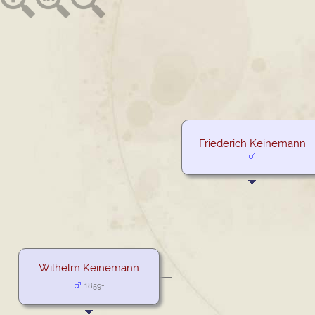
Friederich Keinemann
Wilhelm Keinemann
1859-