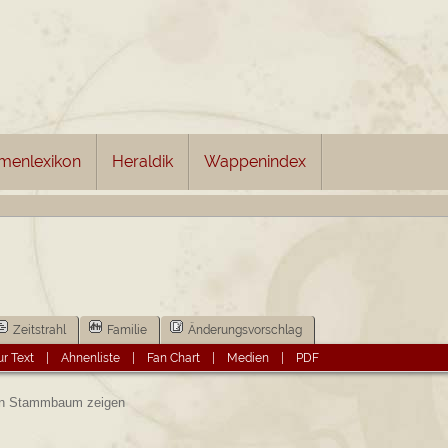
menlexikon
Heraldik
Wappenindex
Zeitstrahl
Familie
Änderungsvorschlag
r Text
|
Ahnenliste
|
Fan Chart
|
Medien
|
PDF
 Stammbaum zeigen