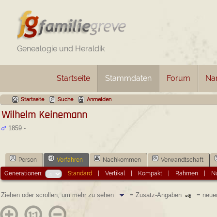
Genealogie und Heraldik
Startseite
Stammdaten
Forum
Na
Startseite
Suche
Anmelden
Wilhelm Keinemann
1859 -
Person
Vorfahren
Nachkommen
Verwandtschaft
Generationen:
Standard
|
Vertikal
|
Kompakt
|
Rahmen
|
Nu
Ziehen oder scrollen, um mehr zu sehen
= Zusatz-Angaben
= neuen