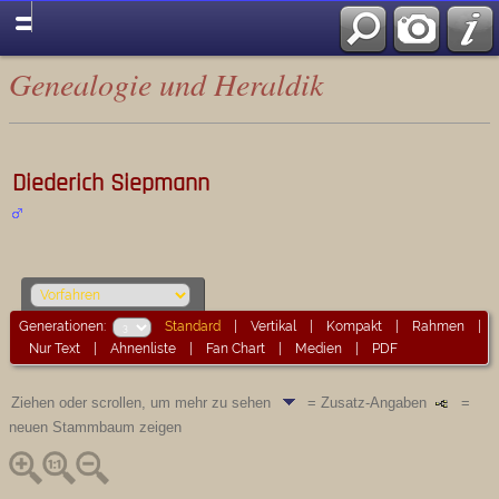
Genealogie und Heraldik
Diederich Siepmann
Generationen:
Standard
|
Vertikal
|
Kompakt
|
Rahmen
|
Nur Text
|
Ahnenliste
|
Fan Chart
|
Medien
|
PDF
Ziehen oder scrollen, um mehr zu sehen
= Zusatz-Angaben
=
neuen Stammbaum zeigen