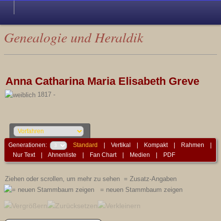
Genealogie und Heraldik
Anna Catharina Maria Elisabeth Greve
1817 -
Generationen:
Standard
|
Vertikal
|
Kompakt
|
Rahmen
|
Nur Text
|
Ahnenliste
|
Fan Chart
|
Medien
|
PDF
Ziehen oder scrollen, um mehr zu sehen
= Zusatz-Angaben
= neuen Stammbaum zeigen