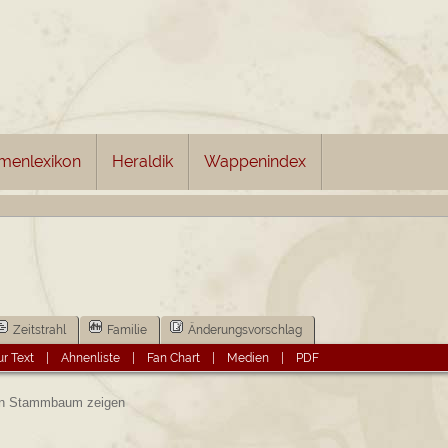
menlexikon
Heraldik
Wappenindex
Zeitstrahl
Familie
Änderungsvorschlag
r Text
|
Ahnenliste
|
Fan Chart
|
Medien
|
PDF
 Stammbaum zeigen