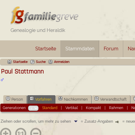
Genealogie und Heraldik
Startseite
Stammdaten
Forum
Na
Startseite
Suche
Anmelden
Paul Stattmann
Person
Vorfahren
Nachkommen
Verwandtschaft
Generationen:
Standard
|
Vertikal
|
Kompakt
|
Rahmen
|
Nu
Ziehen oder scrollen, um mehr zu sehen
= Zusatz-Angaben
= neuen