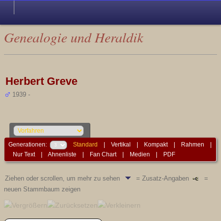
Genealogie und Heraldik
Herbert Greve
1939 -
Generationen:
Standard
|
Vertikal
|
Kompakt
|
Rahmen
|
Nur Text
|
Ahnenliste
|
Fan Chart
|
Medien
|
PDF
Ziehen oder scrollen, um mehr zu sehen
= Zusatz-Angaben
=
neuen Stammbaum zeigen