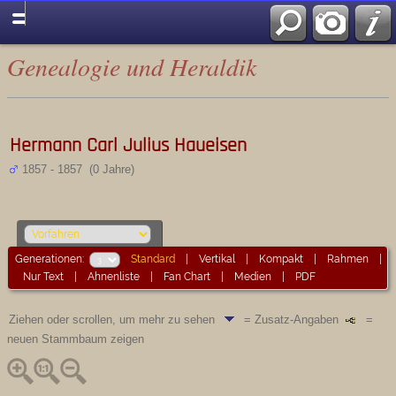
Genealogie und Heraldik
Hermann Carl Julius Haueisen
1857 - 1857 (0 Jahre)
Generationen:
Standard
|
Vertikal
|
Kompakt
|
Rahmen
|
Nur Text
|
Ahnenliste
|
Fan Chart
|
Medien
|
PDF
Ziehen oder scrollen, um mehr zu sehen
= Zusatz-Angaben
=
neuen Stammbaum zeigen