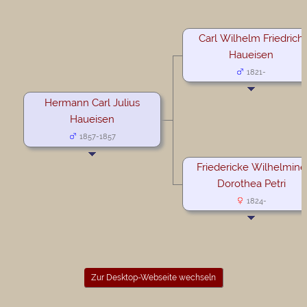
Carl Wilhelm Friedrich
Haueisen
1821-
Hermann Carl Julius
Haueisen
1857-1857
Friedericke Wilhelmine
Dorothea Petri
1824-
Zur Desktop-Webseite wechseln