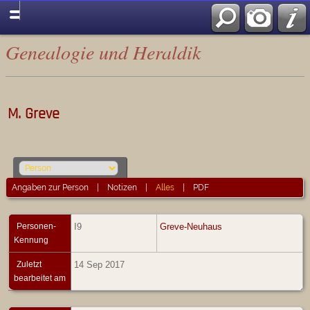
Genealogie und Heraldik
M. Greve
Angaben zur Person
|
Notizen
|
Alles
|
PDF
Personen-
I9
Greve-Neuhaus
Kennung
Zuletzt
14 Sep 2017
bearbeitet am