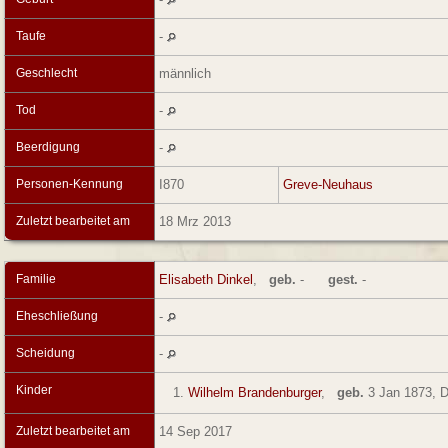
Taufe
-
Geschlecht
männlich
Tod
-
Beerdigung
-
Personen-Kennung
I870
Greve-Neuhaus
Zuletzt bearbeitet am
18 Mrz 2013
Familie
Elisabeth Dinkel
,
geb.
-
gest.
-
Eheschließung
-
Scheidung
-
Kinder
1.
Wilhelm Brandenburger
,
geb.
3 Jan 1873, D
Zuletzt bearbeitet am
14 Sep 2017