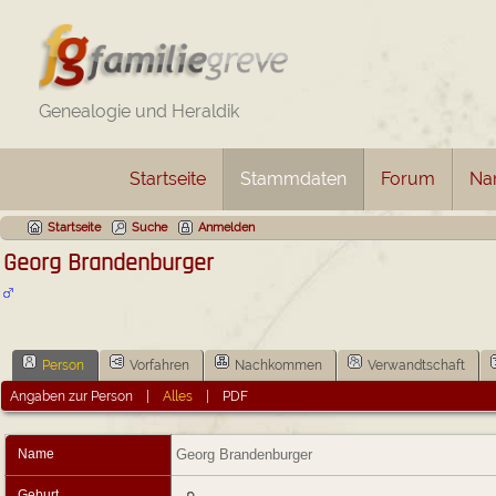
Genealogie und Heraldik
Startseite
Stammdaten
Forum
Na
Startseite
Suche
Anmelden
Georg Brandenburger
Person
Vorfahren
Nachkommen
Verwandtschaft
Angaben zur Person
|
Alles
|
PDF
Name
Georg
Brandenburger
Geburt
-