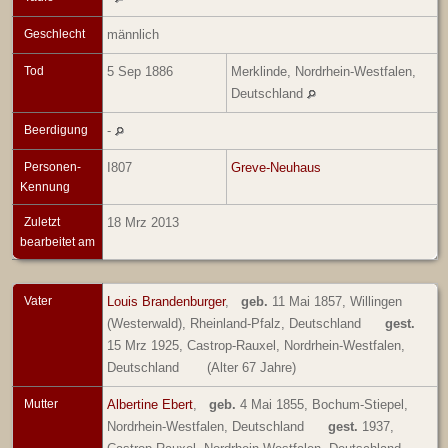
Geschlecht
männlich
Tod
5 Sep 1886
Merklinde, Nordrhein-Westfalen,
Deutschland
Beerdigung
-
Personen-
I807
Greve-Neuhaus
Kennung
Zuletzt
18 Mrz 2013
bearbeitet am
Vater
Louis Brandenburger
,
geb.
11 Mai 1857, Willingen
(Westerwald), Rheinland-Pfalz, Deutschland
gest.
15 Mrz 1925, Castrop-Rauxel, Nordrhein-Westfalen,
Deutschland
(Alter 67 Jahre)
Mutter
Albertine Ebert
,
geb.
4 Mai 1855, Bochum-Stiepel,
Nordrhein-Westfalen, Deutschland
gest.
1937,