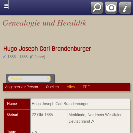
Genealogie und Heraldik
Hugo Joseph Carl Brandenburger
1885 - 1886 (0 Jahre)
Angaben zur Person
|
Quellen
|
Alles
|
PDF
Name
Hugo Joseph Carl
Brandenburger
Geburt
22 Okt 1885
Merklinde, Nordrhein-Westfalen,
Deutschland
Taufe
-