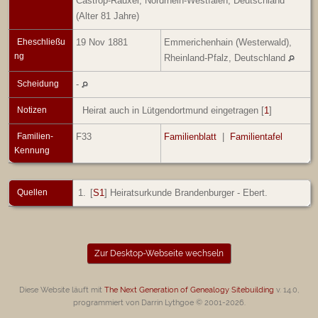
Castrop-Rauxel, Nordrhein-Westfalen, Deutschland
(Alter 81 Jahre)
Eheschließu
19 Nov 1881
Emmerichenhain (Westerwald),
ng
Rheinland-Pfalz, Deutschland
Scheidung
-
Notizen
Heirat auch in Lütgendortmund eingetragen [
1
]
Familien-
F33
Familienblatt
|
Familientafel
Kennung
Quellen
[
S1
] Heiratsurkunde Brandenburger - Ebert.
Zur Desktop-Webseite wechseln
Diese Website läuft mit
The Next Generation of Genealogy Sitebuilding
v. 14.0,
programmiert von Darrin Lythgoe © 2001-2026.