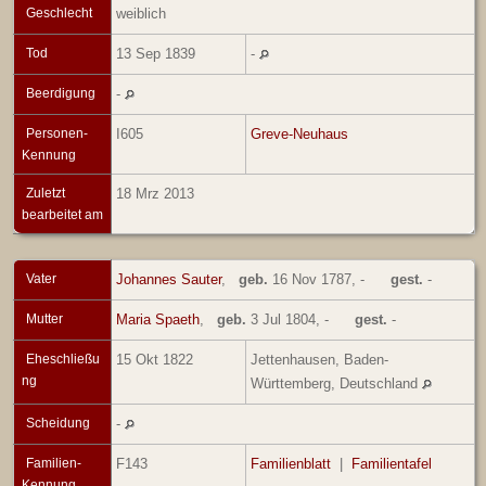
Geschlecht
weiblich
Tod
13 Sep 1839
-
Beerdigung
-
Personen-
I605
Greve-Neuhaus
Kennung
Zuletzt
18 Mrz 2013
bearbeitet am
Vater
Johannes Sauter
,
geb.
16 Nov 1787, -
gest.
-
Mutter
Maria Spaeth
,
geb.
3 Jul 1804, -
gest.
-
Eheschließu
15 Okt 1822
Jettenhausen, Baden-
ng
Württemberg, Deutschland
Scheidung
-
Familien-
F143
Familienblatt
|
Familientafel
Kennung