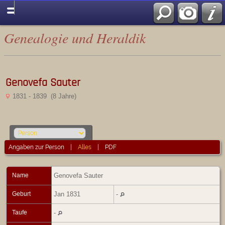
Genealogie und Heraldik
Genovefa Sauter
1831 - 1839 (8 Jahre)
Angaben zur Person
|
Alles
|
PDF
Name
Genovefa
Sauter
Geburt
Jan 1831
-
Taufe
-