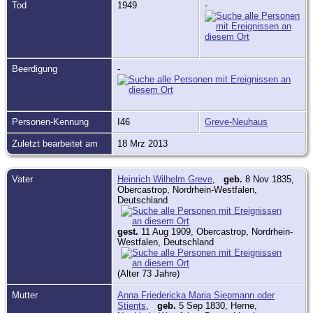
Tod
1949
-
Beerdigung
-
Personen-Kennung
I46
Greve-Neuhaus
Zuletzt bearbeitet am
18 Mrz 2013
Vater
Heinrich Wilhelm Greve
,
geb.
8 Nov 1835,
Obercastrop, Nordrhein-Westfalen,
Deutschland
gest.
11 Aug 1909, Obercastrop, Nordrhein-
Westfalen, Deutschland
(Alter 73 Jahre)
Mutter
Anna Friedericka Maria Siepmann oder
Stients
,
geb.
5 Sep 1830, Herne,