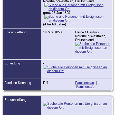
Nordrhein-Westfalen, Deutschland
gest.
26 Jan 1899, -
(Alter 68 Jahre)
Eheschließung
14 Mrz 1858
Herne / Castrop,
Nordrhein-Westfalen,
Deutschland
Scheidung
-
Familien-Kennung
F11
Familienblatt
|
Familientafel
Eheschließung
-