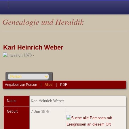
Genealogie und Heraldik
Karl Heinrich Weber
1878 -
Angaben zur Person
|
Alles
|
PDF
Name
Karl Heinrich
Weber
Geburt
7 Jun 1878
-