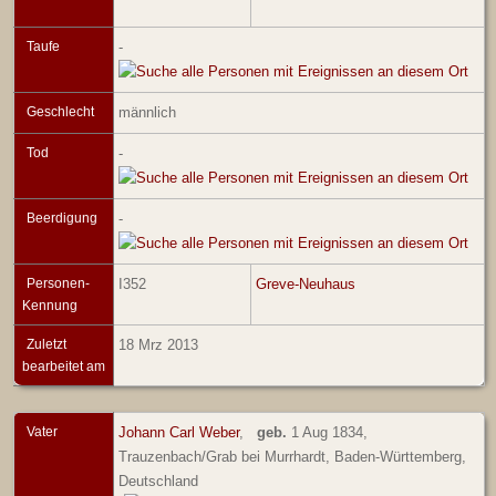
Taufe
-
Geschlecht
männlich
Tod
-
Beerdigung
-
Personen-
I352
Greve-Neuhaus
Kennung
Zuletzt
18 Mrz 2013
bearbeitet am
Vater
Johann Carl Weber
,
geb.
1 Aug 1834,
Trauzenbach/Grab bei Murrhardt, Baden-Württemberg,
Deutschland