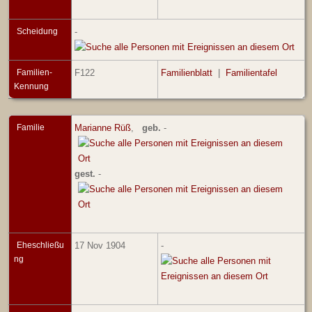
Scheidung
-
Familien-
F122
Familienblatt
|
Familientafel
Kennung
Familie
Marianne Rüß
,
geb.
-
gest.
-
Eheschließu
17 Nov 1904
-
ng