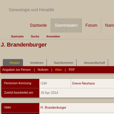
Genealogie und Heraldik
Startseite
Stammdaten
Forum
Name
Startseite
Suche
Anmelden
J. Brandenburger
Person
Vorfahren
Nachkommen
Verwandtschaft
Angaben zur Person
|
Notizen
|
Alles
|
PDF
Personen-Kennung
I194
Greve-Neuhaus
Zuletzt bearbeitet am
19 Apr 2014
Vater
H. Brandenburger