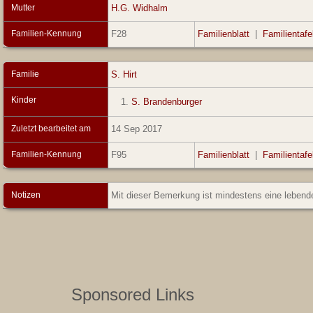
Mutter
H.G. Widhalm
Familien-Kennung
F28
Familienblatt
|
Familientafe
Familie
S. Hirt
Kinder
1.
S. Brandenburger
Zuletzt bearbeitet am
14 Sep 2017
Familien-Kennung
F95
Familienblatt
|
Familientafe
Notizen
Mit dieser Bemerkung ist mindestens eine lebend
Sponsored Links