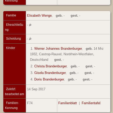
Kennung
Familie
Elisabeth Wenge
,
geb.
-
gest.
-
Eheschließu
-
ng
Scheidung
-
Kinder
1.
Werner Johannes Brandenburger
,
geb.
14 Mrz
1932, Castrop-Rauxel, Nordrhein-Westfalen,
Deutschland
gest.
-
2.
Christa Brandenburger
,
geb.
-
gest.
-
3.
Gisela Brandenburger
,
geb.
-
gest.
-
4.
Doris Brandenburger
,
geb.
-
gest.
-
Zuletzt
14 Sep 2017
bearbeitet am
Familien-
F74
Familienblatt
|
Familientafel
Kennung