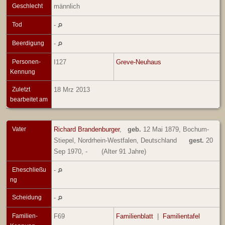
Geschlecht
männlich
Tod
-
Beerdigung
-
Personen-
I127
Greve-Neuhaus
Kennung
Zuletzt
18 Mrz 2013
bearbeitet am
Vater
Richard Brandenburger
,
geb.
12 Mai 1879, Bochum-
Stiepel, Nordrhein-Westfalen, Deutschland
gest.
20
Sep 1970, -
(Alter 91 Jahre)
Eheschließu
-
ng
Scheidung
-
Familien-
F69
Familienblatt
|
Familientafel