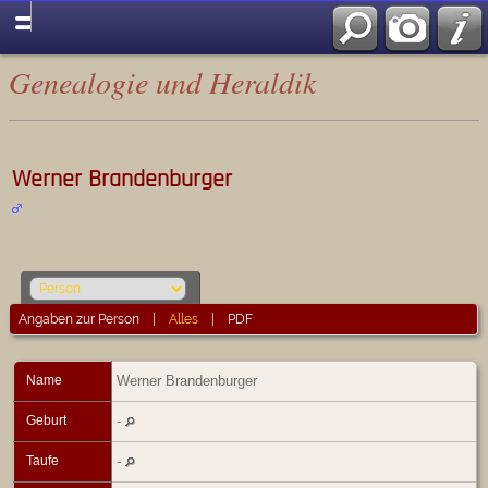
Genealogie und Heraldik
Werner Brandenburger
Angaben zur Person
|
Alles
|
PDF
Name
Werner
Brandenburger
Geburt
-
Taufe
-