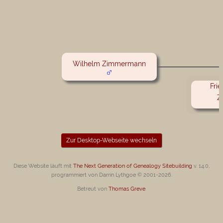
Wilhelm Zimmermann
Fri
Z
Zur Desktop-Webseite wechseln
Diese Website läuft mit
The Next Generation of Genealogy Sitebuilding
v. 14.0,
programmiert von Darrin Lythgoe © 2001-2026.
Betreut von
Thomas Greve
.