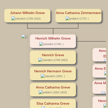
Johann Wilhelm Greve
Anna Catharina Zimmermann
(1766-1810)
(1770- )
Henrich Wilhelm Greve
(1795- )
Anna 
Henrich Greve
El
(1799-1853)
Anna El
Henrich Hermann Greve
(1801- )
Anna Ma
Anna Catharina Greve
(1802-1810)
Henri
Elsa Catharina Greve