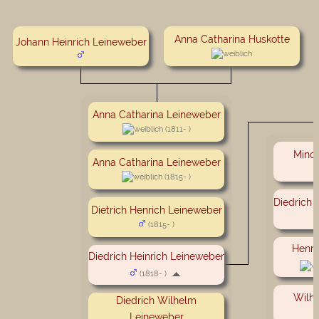
Anna Catharina Huskotte
Johann Heinrich Leineweber
Anna Catharina Leineweber
(1811- )
Minc
Anna Catharina Leineweber
(1815- )
Diedrich 
Dietrich Henrich Leineweber
(1815- )
Henri
Diedrich Heinrich Leineweber
(1818- )
Wilh
Diedrich Wilhelm
Leineweber