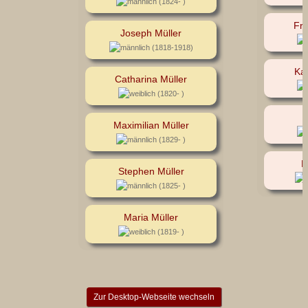
(1824- )
Fra
Joseph Müller
(1818-1918)
Kat
Catharina Müller
(1820- )
M
Maximilian Müller
(1829- )
E
Stephen Müller
(1825- )
Maria Müller
(1819- )
Zur Desktop-Webseite wechseln