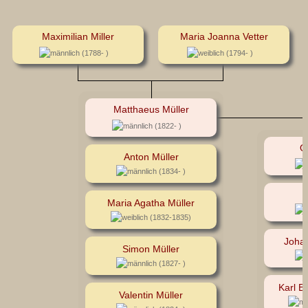
Maximilian Miller
Maria Joanna Vetter
(1788- )
(1794- )
Matthaeus Müller
(1822- )
O
Anton Müller
(1834- )
A
Maria Agatha Müller
(1832-1835)
Johan
Simon Müller
(1827- )
Karl B
Valentin Müller