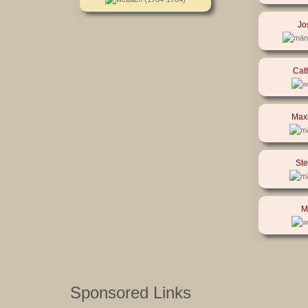
Jo
Cat
Maxi
Ste
M
Sponsored Links