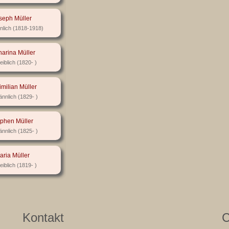
seph Müller
(1818-1918)
harina Müller
(1820- )
milian Müller
(1829- )
phen Müller
(1825- )
aria Müller
(1819- )
Kontakt
C