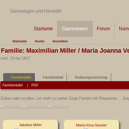
Genealogie und Heraldik
Startseite
Stammdaten
Forum
Name
Startseite
Suche
Anmelden
Familie: Maximilian Miller / Maria Joanna Ve
verh. 23 Apr 1817
Familientafel
Familienblatt
Änderungsvorschlag
Familientafel
|
PDF
Ziehen oder scrollen, um mehr zu sehen
Zeige Familie mit Ehepartner
Zei
Jakobus Miller
Maria Anna Gessler