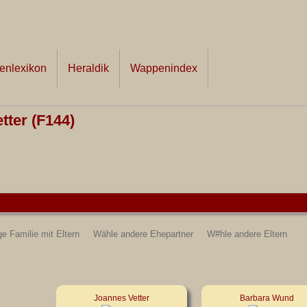
nlexikon
Heraldik
Wappenindex
tter (F144)
ge Familie mit Eltern
Wähle andere Ehepartner
W#hle andere Eltern
Joannes Vetter
Barbara Wund