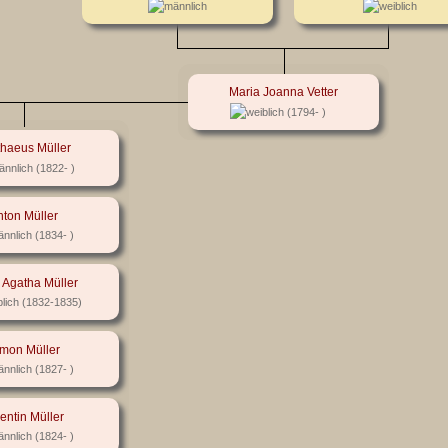
Maria Joanna Vetter
(1794- )
haeus Müller
(1822- )
nton Müller
(1834- )
 Agatha Müller
(1832-1835)
mon Müller
(1827- )
entin Müller
(1824- )