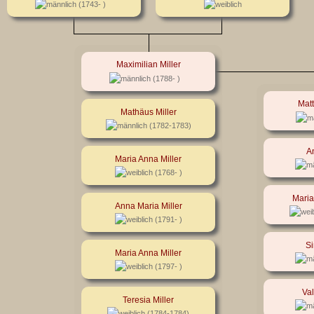
(1743- )
Maximilian Miller
(1788- )
Matt
Mathäus Miller
(1782-1783)
A
Maria Anna Miller
(1768- )
Maria
Anna Maria Miller
(1791- )
Si
Maria Anna Miller
(1797- )
Val
Teresia Miller
(1784-1784)