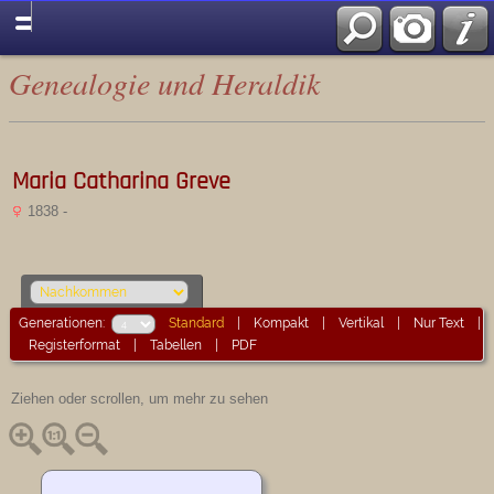
Genealogie und Heraldik
Maria Catharina Greve
1838 -
Generationen:
Standard
|
Kompakt
|
Vertikal
|
Nur Text
|
Registerformat
|
Tabellen
|
PDF
Ziehen oder scrollen, um mehr zu sehen