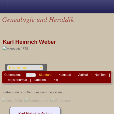
Genealogie und Heraldik
Karl Heinrich Weber
1878 -
Generationen:
Standard
|
Kompakt
|
Vertikal
|
Nur Text
|
Registerformat
|
Tabellen
|
PDF
Ziehen oder scrollen, um mehr zu sehen
Karl Heinrich Weber